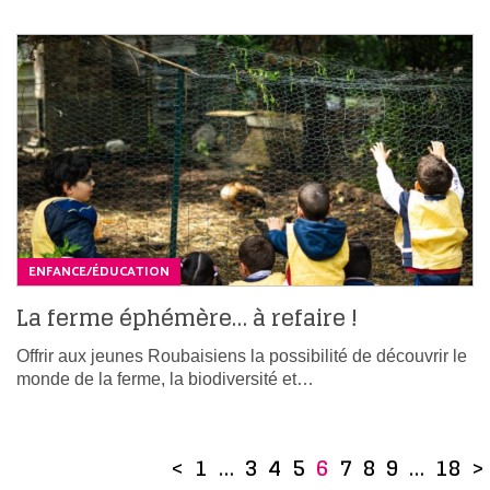
ENFANCE/ÉDUCATION
La ferme éphémère… à refaire !
Offrir aux jeunes Roubaisiens la possibilité de découvrir le
monde de la ferme, la biodiversité et…
<
1
…
3
4
5
6
7
8
9
…
18
>