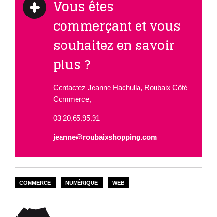
Vous êtes
commerçant et vous
souhaitez en savoir
plus ?
Contactez Jeanne Hachulla, Roubaix Côté
Commerce,
03.20.65.95.91
jeanne@roubaixshopping.com
COMMERCE
NUMÉRIQUE
WEB