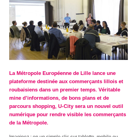
La Métropole Européenne de Lille lance une
plateforme destinée aux commerçants lillois et
roubaisiens dans un premier temps. Véritable
mine d’informations, de bons plans et de
parcours shopping, U-City sera un nouvel outil
numérique pour rendre visible les commerçants
de la Métropole.
Imaginez : en un simple clic sur tablette, mobile ou