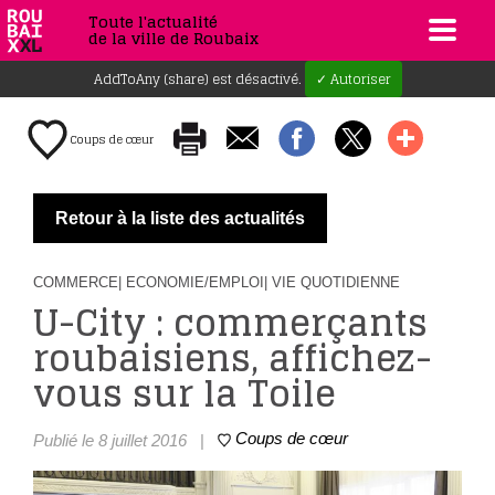
Toute l'actualité
de la ville de Roubaix
AddToAny (share) est désactivé.
✓ Autoriser
Coups de cœur
Retour à la liste des actualités
COMMERCE
| ECONOMIE/EMPLOI
| VIE QUOTIDIENNE
U-City : commerçants
roubaisiens, affichez-
vous sur la Toile
Coups de cœur
Publié le 8 juillet 2016
|