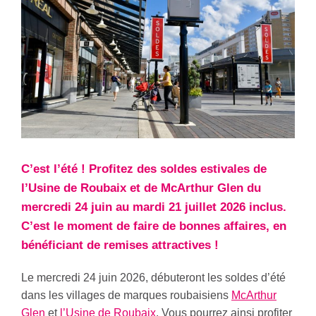
C’est l’été ! Profitez des soldes estivales de
l’Usine de Roubaix et de McArthur Glen du
mercredi 24 juin au mardi 21 juillet 2026 inclus.
C’est le moment de faire de bonnes affaires, en
bénéficiant de remises attractives !
Le mercredi 24 juin 2026, débuteront les soldes d’été
dans les villages de marques roubaisiens
McArthur
Glen
et
l’Usine de Roubaix
. Vous pourrez ainsi profiter