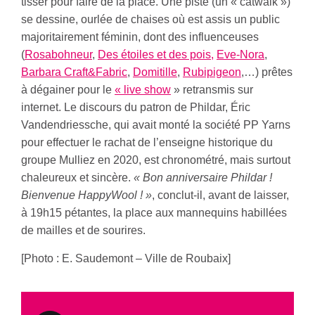
tisser pour faire de la place. Une piste (un « catwalk »)
se dessine, ourlée de chaises où est assis un public
majoritairement féminin, dont des influenceuses
(
Rosabohneur
,
Des étoiles et des pois,
Eve-Nora
,
Barbara Craft&Fabric
,
Domitille
,
Rubipigeon
,…) prêtes
à dégainer pour le
« live show
» retransmis sur
internet. Le discours du patron de Phildar, Éric
Vandendriessche, qui avait monté la société PP Yarns
pour effectuer le rachat de l’enseigne historique du
groupe Mulliez en 2020, est chronométré, mais surtout
chaleureux et sincère.
« Bon anniversaire Phildar !
Bienvenue HappyWool ! »
, conclut-il, avant de laisser,
à 19h15 pétantes, la place aux mannequins habillées
de mailles et de sourires.
[Photo : E. Saudemont – Ville de Roubaix]