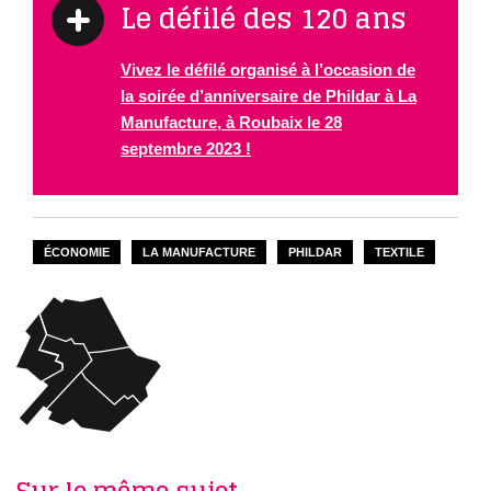
Le défilé des 120 ans
Vivez le défilé organisé à l’occasion de
la soirée d’anniversaire de Phildar à La
Manufacture, à Roubaix le 28
septembre 2023 !
ÉCONOMIE
LA MANUFACTURE
PHILDAR
TEXTILE