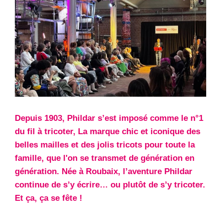
Depuis 1903, Phildar s’est imposé comme le n°1
du fil à tricoter, La marque chic et iconique des
belles mailles et des jolis tricots pour toute la
famille, que l'on se transmet de génération en
génération. Née à Roubaix, l’aventure Phildar
continue de s’y écrire… ou plutôt de s’y tricoter.
Et ça, ça se fête !