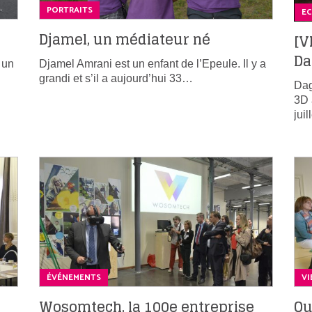
PORTRAITS
E
Djamel, un médiateur né
[V
D
 un
Djamel Amrani est un enfant de l’Epeule. Il y a
grandi et s’il a aujourd’hui 33…
Dag
3D 
jui
ÉVÉNEMENTS
VI
Wosomtech, la 100e entreprise
Qu