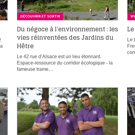
DÉCOUVRIR ET SORTIR
WW
Du négoce à l’environnement : les
Le
vies réinventées des Jardins du
z
Le 
Hêtre
la
Fre
co
Le 42 rue d’Alsace est un lieu étonnant.
Espace-ressource du corridor écologique - la
fameuse trame…