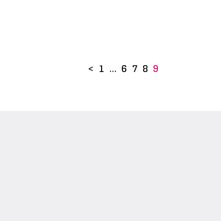
<
1
…
6
7
8
9