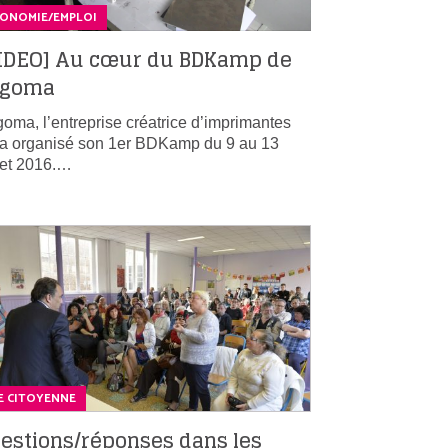
CONOMIE/EMPLOI
IDEO] Au cœur du BDKamp de
agoma
oma, l’entreprise créatrice d’imprimantes
a organisé son 1er BDKamp du 9 au 13
llet 2016.…
E CITOYENNE
estions/réponses dans les