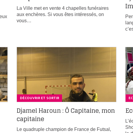
Im
La Ville met en vente 4 chapelles funéraires
aux enchères. Si vous êtes intéressés, on
deux
Per
vous…
lan
c’e
DÉCOUVRIR ET SORTIR
E
Djamel Haroun : Ô Capitaine, mon
Ec
capitaine
L’é
Sho
Le quadruple champion de France de Futsal,