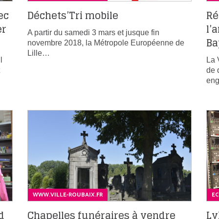
ec
Déchets’Tri mobile
Ré
er
l’
A partir du samedi 3 mars et jusque fin
Ba
novembre 2018, la Métropole Européenne de
Lille…
l
La 
de 
en
WWW.VILLE-ROUBAIX.FR
E
d
Chapelles funéraires à vendre
Ly