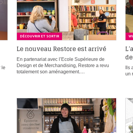
DÉCOUVRIR ET SORTIR
WW
s
Le nouveau Restore est arrivé
L’
de
En partenariat avec l’Ecole Supérieure de
Design et de Merchandising, Restore a revu
 le
Ils
totalement son aménagement.…
un 