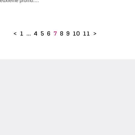
deuxième promo.…
<
1
…
4
5
6
7
8
9
10
11
>