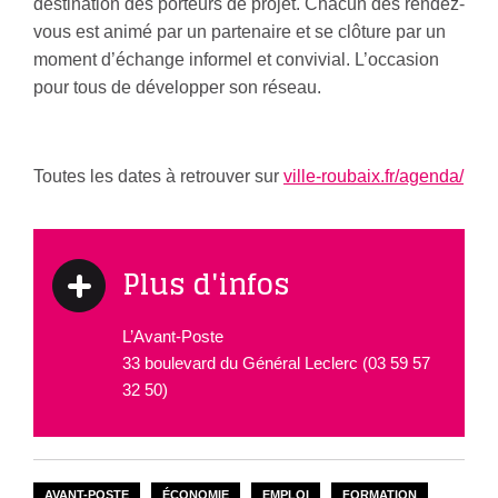
destination des porteurs de projet. Chacun des rendez-
vous est animé par un partenaire et se clôture par un
moment d’échange informel et convivial. L’occasion
pour tous de développer son réseau.
Toutes les dates à retrouver sur
ville-roubaix.fr/agenda/
Plus d'infos
L’Avant-Poste
33 boulevard du Général Leclerc (03 59 57
32 50)
AVANT-POSTE
ÉCONOMIE
EMPLOI
FORMATION