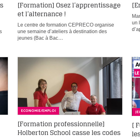
us
[Formation] Osez l’apprentissage
[E
et l’alternance !
Man
un 
Le centre de formation CEPRECO organise
d’a
s
une semaine d’ateliers à destination des
jeunes (Bac à Bac…
ECONOMIE/EMPLOI
JE
[Formation professionnelle]
[ 
Holberton School casse les codes
le