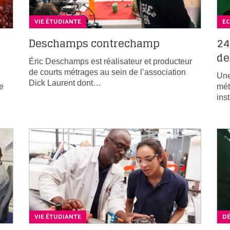
VIE ÉTUDIANTE
E
Deschamps contrechamp
24
de
Éric Deschamps est réalisateur et producteur
de courts métrages au sein de l’association
Une
Dick Laurent dont…
e
mét
ins
VIE ÉTUDIANTE
DÉ