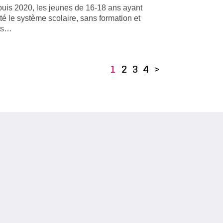
uis 2020, les jeunes de 16-18 ans ayant
tté le système scolaire, sans formation et
ns…
1
2
3
4
>