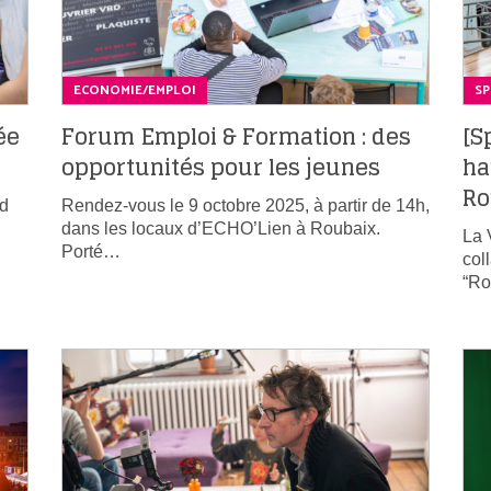
ECONOMIE/EMPLOI
S
ée
Forum Emploi & Formation : des
[S
opportunités pour les jeunes
ha
Ro
nd
Rendez-vous le 9 octobre 2025, à partir de 14h,
dans les locaux d’ECHO’Lien à Roubaix.
La 
Porté…
col
“R