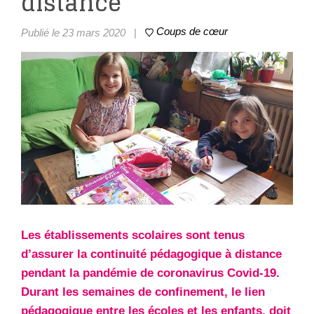
distance
Coups de cœur
Publié le 23 mars 2020
|
Les établissements scolaires sont tenus
d’assurer la continuité pédagogique à distance
pendant la pandémie de coronavirus Covid-19.
Durant les semaines de confinement, le lien
pédagogique entre les écoles et les enfants, doit