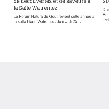
de découvertes et de saveurs à
20
la Salle Watremez
Dan
Edu
Le Forum Natura du Goût revient cette année à
lec
la salle Henri Watremez, du mardi 25…