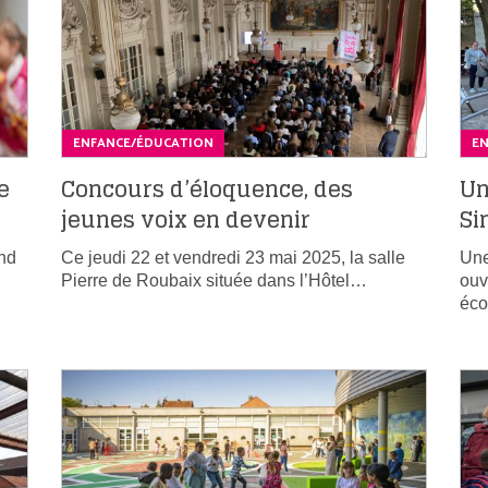
ENFANCE/ÉDUCATION
E
e
Concours d’éloquence, des
Un
jeunes voix en devenir
Si
ond
Ce jeudi 22 et vendredi 23 mai 2025, la salle
Une
Pierre de Roubaix située dans l’Hôtel…
ouv
éco