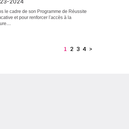
23-2024
s le cadre de son Programme de Réussite
cative et pour renforcer l'accès à la
ture…
1
2
3
4
>