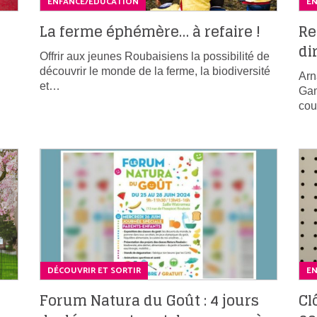
ENFANCE/ÉDUCATION
E
La ferme éphémère… à refaire !
Re
di
Offrir aux jeunes Roubaisiens la possibilité de
découvrir le monde de la ferme, la biodiversité
Arn
et…
Gam
cou
DÉCOUVRIR ET SORTIR
E
Forum Natura du Goût : 4 jours
Cl