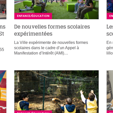
ENFANCE/ÉDUCATION
E
ons
De nouvelles formes scolaires
Le
St
expérimentées
sc
La Ville expérimente de nouvelles formes
En 
scolaires dans le cadre d’un Appel à
gén
255
Manifestation d’Intérêt (AMI)…
lil