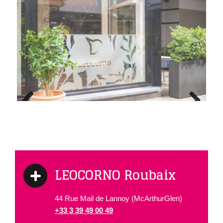
Previous
Next
LEOCORNO Roubaix
44 Rue Mail de Lannoy (McArthurGlen)
+33 3 39 49 00 49