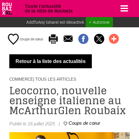
Toute l'actualité
de la ville de Roubaix
AddToAny (share) est désactivé.
✓ Autoriser
Coups de cœur
Retour à la liste des actualités
COMMERCE
| TOUS LES ARTICLES
Leocorno, nouvelle
enseigne italienne au
McArthurGlen Roubaix
Coups de cœur
Publié le 16 juillet 2025
|