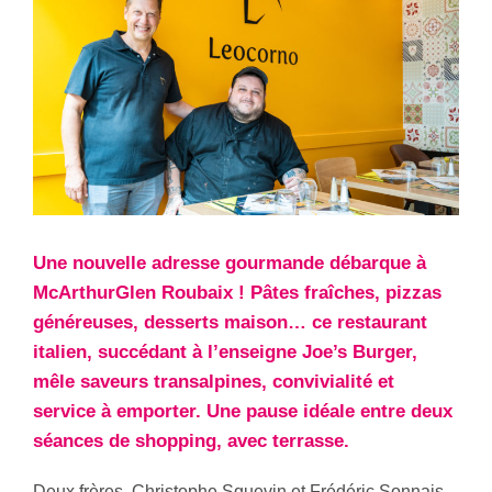
Une nouvelle adresse gourmande débarque à
McArthurGlen Roubaix ! Pâtes fraîches, pizzas
généreuses, desserts maison… ce restaurant
italien, succédant à l’enseigne Joe’s Burger,
mêle saveurs transalpines, convivialité et
service à emporter. Une pause idéale entre deux
séances de shopping, avec terrasse.
Deux frères, Christophe Squevin et Frédéric Sonnais,