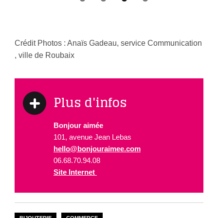
Previous
Next
Crédit Photos : Anaïs Gadeau, service Communication
, ville de Roubaix
Plus d'infos
Bonjour aimée
101, avenue Jean Lebas
hello@bonjouraimee.com
06.68.70.94.08
Site Internet
BIJOUTERIE
COMMERCE