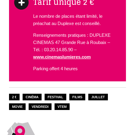
Tarif unique 2 €
Le nombre de places étant limité, le
préachat au Duplexe est conseillé.
Renseignements pratiques : DUPLEXE
CINEMAS 47 Grande Rue à Roubaix –
Tél. : 03.20.14.85.90 –
www.cinemaslumieres.com
Parking offert 4 heures
2 €
CINÉMA
FESTIVAL
FILMS
JUILLET
MOVIE
VENDREDI
VTEM