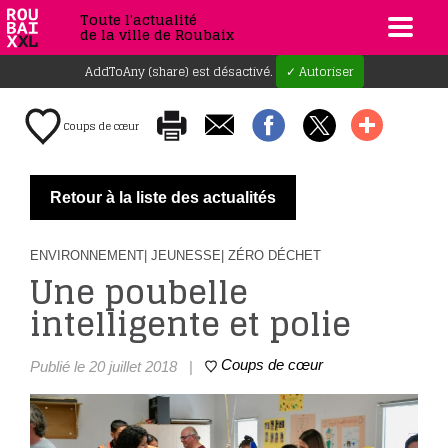
Toute l'actualité
de la ville de Roubaix
AddToAny (share) est désactivé.
✓ Autoriser
Coups de cœur
Retour à la liste des actualités
ENVIRONNEMENT
| JEUNESSE
| ZÉRO DÉCHET
Une poubelle
intelligente et polie
Coups de cœur
Publié le 20 juillet 2018
|