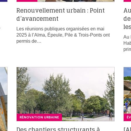
Renouvellement urbain : Point
Au
d’avancement
de
le
…
Les réunions publiques organisées en mai
2025 à l’Alma, Épeule, Pile & Trois-Ponts ont
Au 
permis de…
Hab
pri
RÉNOVATION URBAINE
É
Des chantiers structurants à
[A