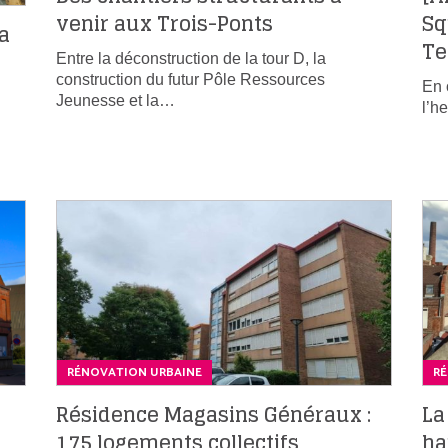
venir aux Trois-Ponts
Sq
la
Te
Entre la déconstruction de la tour D, la
construction du futur Pôle Ressources
En 
Jeunesse et la…
l’h
RÉNOVATION URBAINE
R
Résidence Magasins Généraux :
La
175 logements collectifs
ha