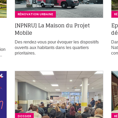
RÉNOVATION URBAINE
R
[NPNRU] La Maison du Projet
Ep
Mobile
dé
Des rendez-vous pour évoquer les dispositifs
Dan
ouverts aux habitants dans les quartiers
Nat
ion
prioritaires.
com
e…
DOSSIER
R