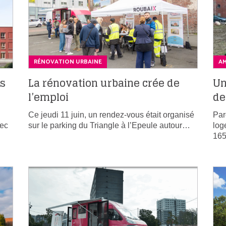
RÉNOVATION URBAINE
A
ts
La rénovation urbaine crée de
Un
l’emploi
de
Ce jeudi 11 juin, un rendez-vous était organisé
Par
vec
sur le parking du Triangle à l’Epeule autour…
log
16