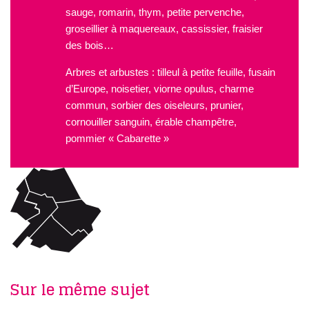
sauge, romarin, thym, petite pervenche,
groseillier à maquereaux, cassissier, fraisier
des bois…
Arbres et arbustes : tilleul à petite feuille, fusain
d’Europe, noisetier, viorne opulus, charme
commun, sorbier des oiseleurs, prunier,
cornouiller sanguin, érable champêtre,
pommier « Cabarette »
Sur le même sujet