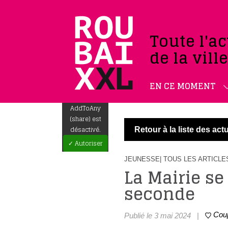
Toute l'ac
de la vill
EN CE MOMENT
AddToAny
(share) est
désactivé.
Retour à la liste des actu
✓ Autoriser
JEUNESSE
| TOUS LES ARTICLE
La Mairie se
seconde
Cou
Publié le 3 mai 2024
|