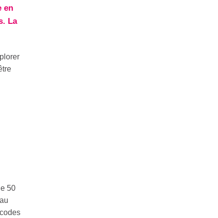
e en
s. La
plorer
être
de 50
 au
 codes