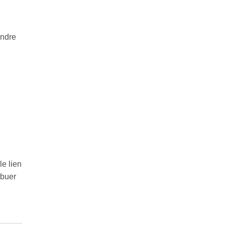
endre
e lien
ibuer