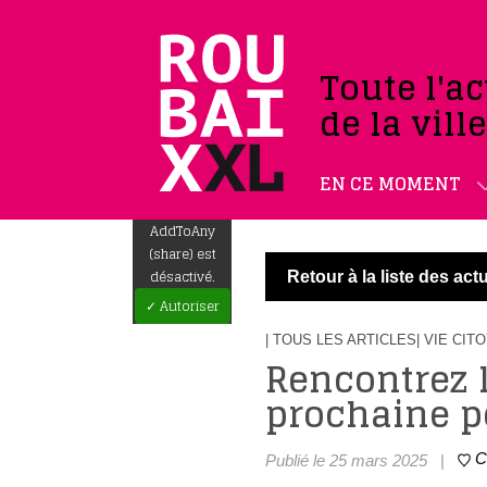
Toute l'ac
de la vill
EN CE MOMENT
AddToAny
(share) est
désactivé.
Retour à la liste des actu
✓ Autoriser
| TOUS LES ARTICLES
| VIE CI
Rencontrez l
prochaine p
C
Publié le 25 mars 2025
|