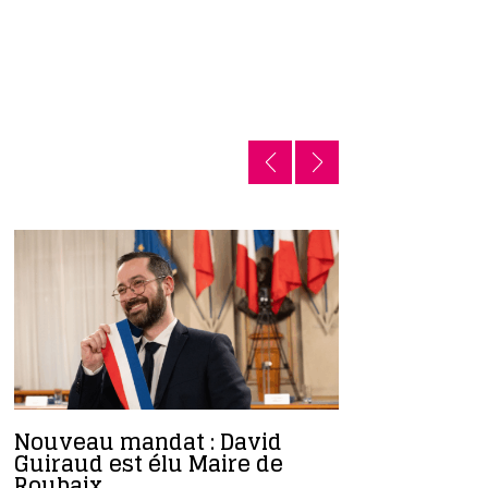
Nouveau mandat : David
L’Insee 
Guiraud est élu Maire de
statistiq
Roubaix
roubaisi