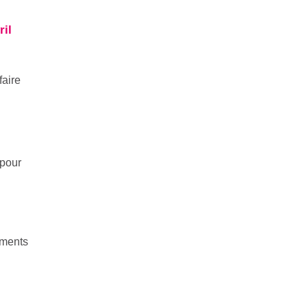
ril
faire
 pour
ements