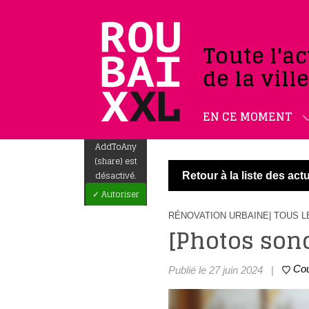
Toute l'ac
de la vill
EN CE MOMENT
AddToAny
(share) est
désactivé.
Retour à la liste des actu
✓ Autoriser
RÉNOVATION URBAINE
| TOUS 
[Photos son
Co
Publié le 27 juin 2024
|