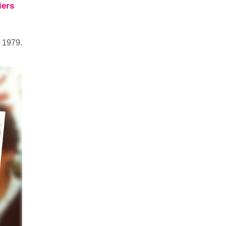
iers
é 1979.