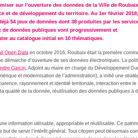
miser sur l'ouverture des données de la Ville de Roubai
ce et de développement du territoire. Au 1er février 2018
déjà 54 jeux de données dont 38 produites par les servic
x de données publiques vont progressivement et
ter au catalogue initial en 10 thématiques.
ail Open Data
en octobre 2016, Roubaix était la première comm
e démarche d’ouverture de ses données électroniques. La poli
ndre Garcin
, Adjoint au maire en charge du Développement Du
umérique et modernisation de l’administration), a initié une straté
arence, rayonnement et identité territoriale, interaction entre le
ur la qualité de la donnée, réutilisation des données publiques à 
e information utilisable, appropriable et réutilisable. Ce patri
e but de servir l’intérêt général. Tout citoyen peut désormais con