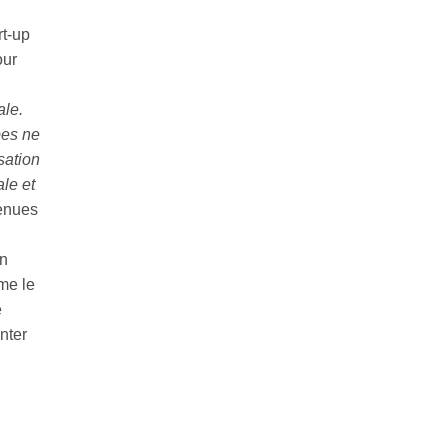
rt-up
our
ale.
pes ne
sation
le et
tenues
un
mme le
e
nter