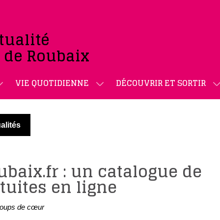
tualité
e de Roubaix
VIE QUOTIDIENNE
DÉCOUVRIR ET SORTIR
alités
baix.fr : un catalogue de
uites en ligne
oups de cœur