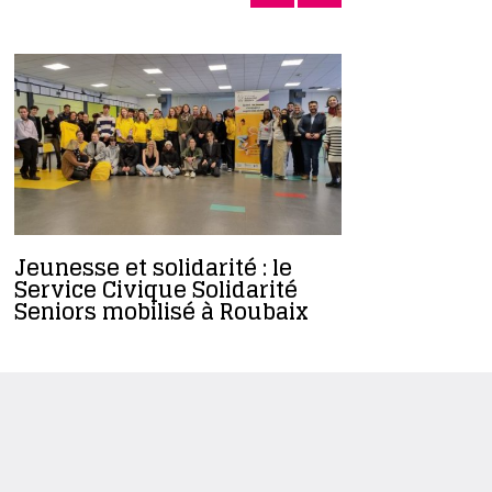
Jeunesse et solidarité : le
[Element
Service Civique Solidarité
éléments 
Seniors mobilisé à Roubaix
bière, de
brasserie