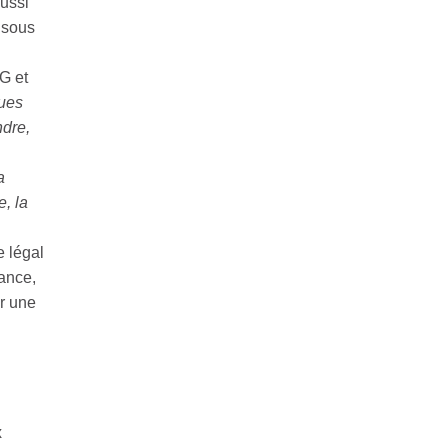
ussi
 sous
IG et
ues
ndre,
a
, la
e légal
ance,
ar une
x