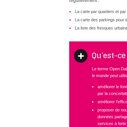
régulièrement :
La carte par quartiers et par
La carte des parkings pour t
La liste des fresques urbain
Qu’est-ce
Le terme Open Data
le monde peut utilis
améliorer le fo
par la concertat
améliorer l’effic
proposer de nou
données partagé
services à fort