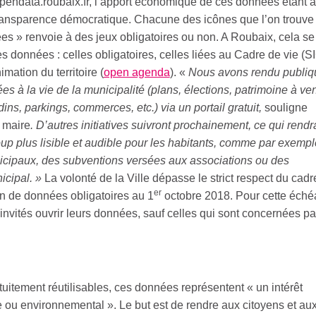
opendata.roubaix.fr, l’apport économique de ces données étant a
transparence démocratique. Chacune des icônes que l’on trouve
nées » renvoie à des jeux obligatoires ou non. A Roubaix, cela se
es données : celles obligatoires, celles liées au Cadre de vie (S
nimation du territoire (
open agenda
). «
Nous avons rendu publiq
ées à la vie de la municipalité (plans, élections, patrimoine à ve
dins, parkings, commerces, etc.) via un portail gratuit,
souligne
 maire
. D’autres initiatives suivront prochainement, ce qui rendr
up plus lisible et audible pour les habitants, comme par exemple
icipaux, des subventions versées aux associations ou des
icipal. »
La volonté de la Ville dépasse le strict respect du cadr
er
on de données obligatoires au 1
octobre 2018. Pour cette éché
 invités ouvrir leurs données, sauf celles qui sont concernées p
uitement réutilisables, ces données représentent « un intérêt
e ou environnemental ». Le but est de rendre aux citoyens et au