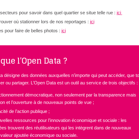
 secteurs pour savoir dans quel quartier se situe telle rue :
ici
rouver où stationner lors de nos reportages :
ici
es pour faire de belles photos :
ici
 que l’Open Data ?
 désigne des données auxquelles n’importe qui peut accéder, que to
er ou partager. L’Open Data est un outil au service de trois objectifs :
nctionnement démocratique, non seulement par la transparence mais
ion et l’ouverture à de nouveaux points de vue ;
acité de l’action publique ;
velles ressources pour l’innovation économique et sociale : les
es trouvent des réutilisateurs qui les intègrent dans de nouveaux
e valeur ajoutée économique ou sociale.