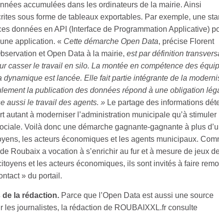
nées accumulées dans les ordinateurs de la mairie. Ainsi
scrites sous forme de tableaux exportables. Par exemple, une sta
ces données en API (Interface de Programmation Applicative) p
 une application. «
Cette démarche Open Data
, précise Florent
bservation et Open Data à la mairie,
est par définition transvers
our casser le travail en silo. La montée en compétence des équi
a dynamique est lancée. Elle fait partie intégrante de la
moderni
ulement la publication des données répond à une obligation léga
se aussi le travail des agents. »
Le partage des informations dé
t autant à moderniser l’administration municipale qu’à stimuler
sociale. Voilà donc une démarche gagnante-gagnante à plus d’
es citoyens, les acteurs économiques et les agents municipaux. Co
 de Roubaix a vocation à s’enrichir au fur et à mesure de jeux d
itoyens et les acteurs économiques, ils sont invités à faire remo
ontact » du portail.
 de la rédaction.
Parce que l’Open Data est aussi une source
ur les journalistes, la rédaction de ROUBAIXXL.fr consulte