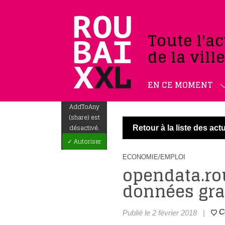
Toute l'ac
de la vill
EN CE MOMENT
AddToAny
(share) est
désactivé.
Retour à la liste des actu
✓ Autoriser
ECONOMIE/EMPLOI
opendata.rou
données grat
C
Publié le 2 février 2018
|