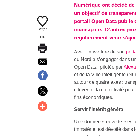
Numérique ont décidé de 
un objectif de transparen
portail Open Data publie 
Coups
municipaux. D’autres jeu
de
cœur
régulièrement venir s'ajou
Avec l’ouverture de son
port
du Nord à s’engager dans un
Open Data, pilotée par
Alexa
et de la Ville Intelligente (N
autour de quatre axes : transp
citoyen et la collectivité po
fins économiques.
Servir l’intérêt général
Une donnée « ouverte » est un
immatériel est dévoilé dans l