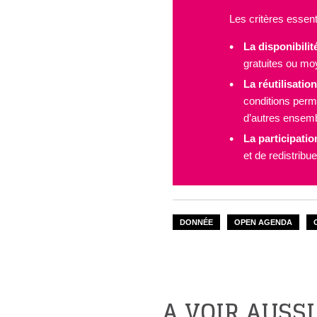
Les critères essent
La disponibilité
gratuites ou mo
La réutilisation
conditions permet
d’autres ensem
La participatio
et de redistribu
DONNÉE
OPEN AGENDA
A VOIR AUSSI