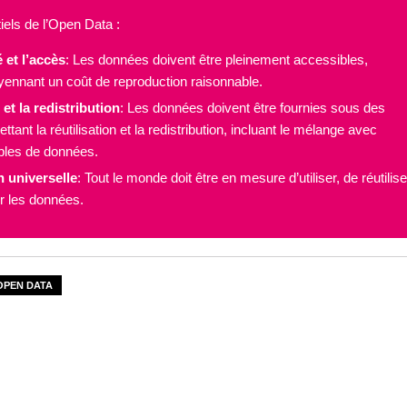
iels de l’Open Data :
 et l’accès
: Les données doivent être pleinement accessibles,
yennant un coût de reproduction raisonnable.
 et la redistribution
: Les données doivent être fournies sous des
tant la réutilisation et la redistribution, incluant le mélange avec
bles de données.
n universelle
: Tout le monde doit être en mesure d’utiliser, de réutilise
er les données.
OPEN DATA