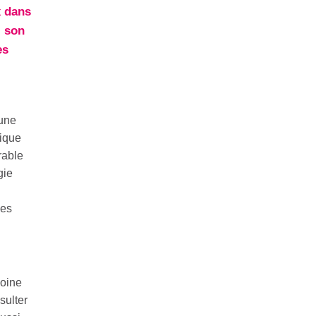
x dans
, son
es
une
tique
rable
gie
des
moine
sulter