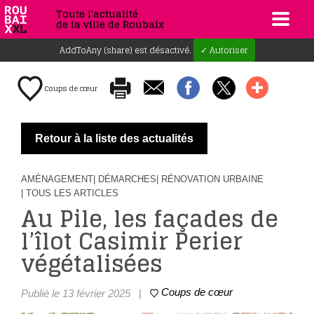
Toute l'actualité
de la ville de Roubaix
AddToAny (share) est désactivé.
✓ Autoriser
Coups de cœur
Retour à la liste des actualités
AMÉNAGEMENT
| DÉMARCHES
| RÉNOVATION URBAINE
| TOUS LES ARTICLES
Au Pile, les façades de
l’îlot Casimir Perier
végétalisées
Coups de cœur
Publié le 13 février 2025
|