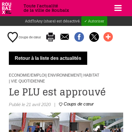
Toute l'actualité
de la ville de Roubaix
AddToAny (share) est désactivé.
✓ Autoriser
Coups de cœur
Retour à la liste des actualités
ECONOMIE/EMPLOI
| ENVIRONNEMENT
| HABITAT
| VIE QUOTIDIENNE
Le PLU est approuvé
Coups de cœur
Publié le 21 avril 2020
|