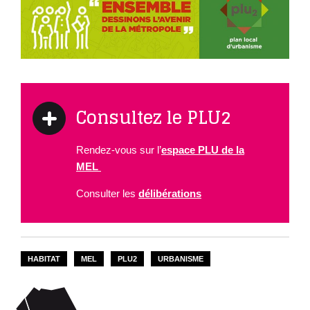
Consultez le PLU2
Rendez-vous sur l’
espace PLU de la
MEL
Consulter les
délibérations
HABITAT
MEL
PLU2
URBANISME