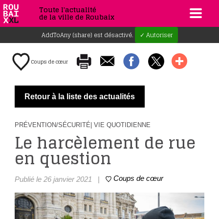
Toute l'actualité
de la ville de Roubaix
AddToAny (share) est désactivé.
✓ Autoriser
Coups de cœur
Retour à la liste des actualités
PRÉVENTION/SÉCURITÉ
| VIE QUOTIDIENNE
Le harcèlement de rue
en question
Coups de cœur
Publié le 26 janvier 2021
|