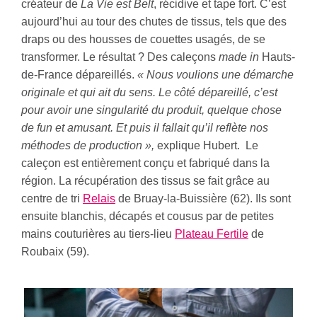
créateur de
La Vie est Belt
, récidive et tape fort. C’est
aujourd’hui au tour des chutes de tissus, tels que des
draps ou des housses de couettes usagés, de se
transformer. Le résultat ? Des caleçons
made in
Hauts-
de-France dépareillés.
« Nous voulions une démarche
originale et qui ait du sens. Le côté dépareillé, c’est
pour avoir une singularité du produit, quelque chose
de fun et amusant. Et puis il fallait qu’il reflète nos
méthodes de production »,
explique Hubert. Le
caleçon est entièrement conçu et fabriqué dans la
région. La récupération des tissus se fait grâce au
centre de tri
Relais
de Bruay-la-Buissière (62). Ils sont
ensuite blanchis, décapés et cousus par de petites
mains couturières au tiers-lieu
Plateau Fertile
de
Roubaix (59).