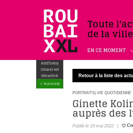
Toute l'ac
de la vill
EN CE MOMENT
AddToAny
(share) est
désactivé.
Retour à la liste des actu
✓ Autoriser
PORTRAITS
| VIE QUOTIDIENNE
Ginette Kol
auprès des 
Co
Publié le 19 mai 2022
|