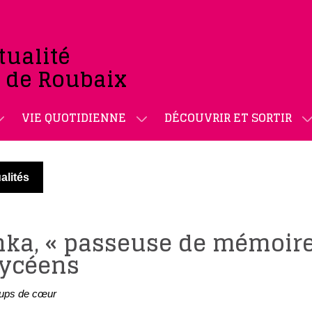
tualité
e de Roubaix
VIE QUOTIDIENNE
DÉCOUVRIR ET SORTIR
alités
inka, « passeuse de mémoire
lycéens
ups de cœur