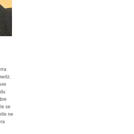
erra
witz.
 vie
 du
bre
lle se
elle ne
era