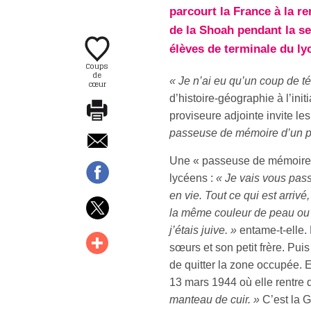
parcourt la France à la r
de la Shoah pendant la se
élèves de terminale du ly
Coups
de
« Je n’ai eu qu’un coup de t
cœur
d’histoire-géographie à l’ini
proviseure adjointe invite l
passeuse de mémoire d’un pa
Une « passeuse de mémoire »,
lycéens :
« Je vais vous pass
en vie. Tout ce qui est arrivé
la même couleur de peau ou l
j’étais juive. »
entame-t-elle.
sœurs et son petit frère. Puis
de quitter la zone occupée. 
13 mars 1944 où elle rentre 
manteau de cuir. »
C’est la G