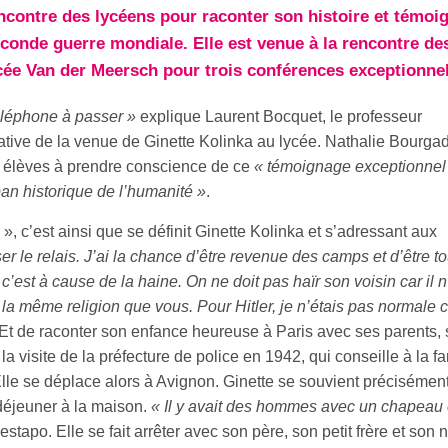
encontre des lycéens pour raconter son histoire et témoi
conde guerre mondiale. Elle est venue à la rencontre de
cée Van der Meersch pour trois conférences exceptionnel
éléphone à passer »
explique Laurent Bocquet, le professeur
tiative de la venue de Ginette Kolinka au lycée. Nathalie Bourgad
es élèves à prendre conscience de ce
« témoignage exceptionnel
n historique de l’humanité »
.
 c’est ainsi que se définit Ginette Kolinka et s’adressant aux
er le relais. J’ai la chance d’être revenue des camps et d’être t
, c’est à cause de la haine. On ne doit pas haïr son voisin car il 
a même religion que vous. Pour Hitler, je n’étais pas normale c
 Et de raconter son enfance heureuse à Paris avec ses parents,
 la visite de la préfecture de police en 1942, qui conseille à la fa
Elle se déplace alors à Avignon. Ginette se souvient précisémen
déjeuner à la maison.
« Il y avait des hommes avec un chapeau 
estapo. Elle se fait arrêter avec son père, son petit frère et son 