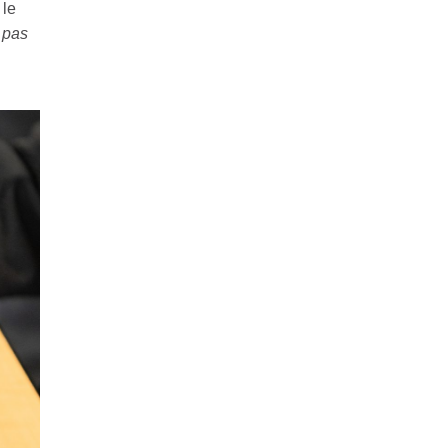
 le
a pas