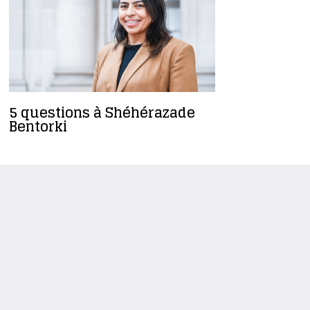
5 questions à Shéhérazade
Si le mair
Bentorki