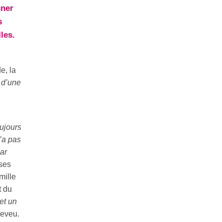
gner
s
les.
e, la
 d’une
oujours
n’a pas
ar
 ses
mille
t du
et un
neveu.