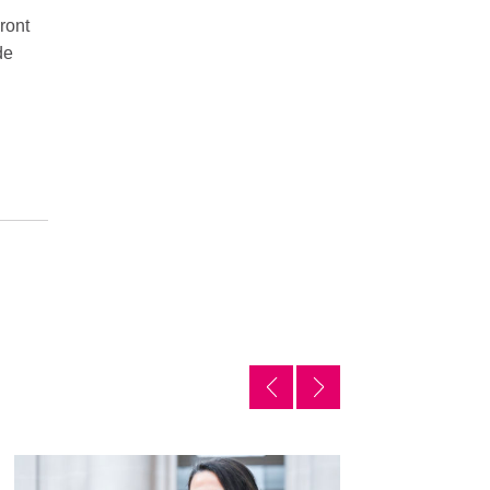
ront
de