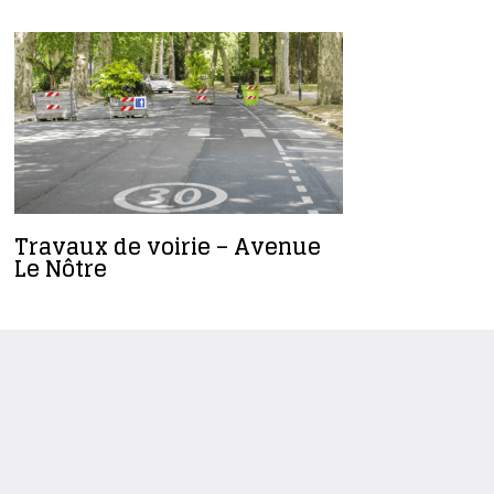
Travaux de voirie – Avenue
[Infos Tr
Le Nôtre
avenue G