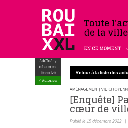
Toute l'ac
de la vill
EN CE MOMENT
AddToAny
(share) est
désactivé.
Retour à la liste des actu
✓ Autoriser
AMÉNAGEMENT
| VIE CITOYEN
[Enquête] Pa
cœur de vill
Publié le 15 décembre 2022
|