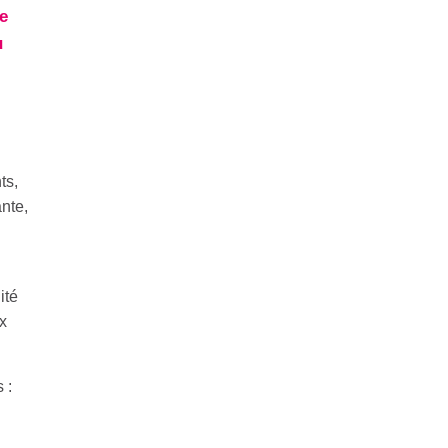
e
u
ts,
ante,
ité
x
 :