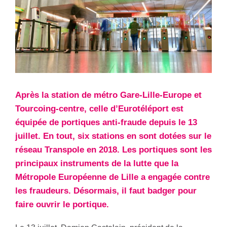
Après la station de métro Gare-Lille-Europe et
Tourcoing-centre, celle d’Eurotéléport est
équipée de portiques anti-fraude depuis le 13
juillet. En tout, six stations en sont dotées sur le
réseau Transpole en 2018. Les portiques sont les
principaux instruments de la lutte que la
Métropole Européenne de Lille a engagée contre
les fraudeurs. Désormais, il faut badger pour
faire ouvrir le portique.