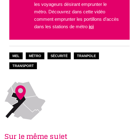
les voyageurs désirant emprunter le
métro. Découvrez dans cette vidéo
comment emprunter les portillons d’accès
dans les stations de métro
ici
MEL
MÉTRO
SÉCURITÉ
TRANPOLE
TRANSPORT
Sur le même sujet