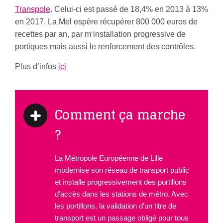
Transpole
. Celui-ci est passé de 18,4% en 2013 à 13%
en 2017. La Mel espère récupérer 800 000 euros de
recettes par an, par m‘installation progressive de
portiques mais aussi le renforcement des contrôles.
Plus d’infos
ici
Comment ça marche
?
La Métropole Européenne de Lille
modernise son réseau de transport public
et installe progressivement des portillons
d’accès dans les stations de métro. Avec
les portillons, la validation d’un titre de
transport est un passage obligé pour tous