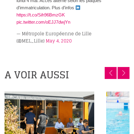
lundi 4 mai. Accès alterné selon les plaques
d’immatriculation. Plus d’infos
https://t.co/Sih96BmzGK
pic.twitter.com/oEJJ7dwjYn
— Métropole Européenne de Lille
(@MEL_Lille)
May 4, 2020
A VOIR AUSSI