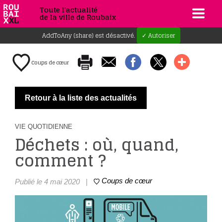
Toute l'actualité
de la ville de Roubaix
AddToAny (share) est désactivé.
✓ Autoriser
Coups de cœur
Retour à la liste des actualités
VIE QUOTIDIENNE
Déchets : où, quand,
comment ?
Coups de cœur
Publié le 4 mai 2020
|