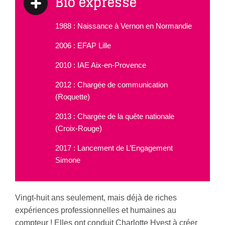
Bio expresse
1988 : Naissance à Vernon en Normandie
2006 : EFAP Lille
2010 : IAE Aix-en-Provence
2012 : Chargée de communication
(Roquette)
2013 : Chargée de la quête nationale
(Croix-Rouge)
2017 : Lancement de L’Engagement
Simone
Vingt-huit ans seulement, mais déjà de riches
expériences professionnelles et humaines au
compteur ! Elles ont conduit Charlotte Hyest à créer