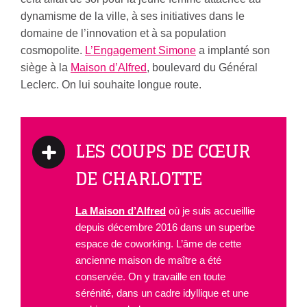
dynamisme de la ville, à ses initiatives dans le
domaine de l’innovation et à sa population
cosmopolite.
L’Engagement Simone
a implanté son
siège à la
Maison d’Alfred
, boulevard du Général
Leclerc. On lui souhaite longue route.
LES COUPS DE CŒUR
DE CHARLOTTE
La Maison d’Alfred
où je suis accueillie
depuis décembre 2016 dans un superbe
espace de coworking. L’âme de cette
ancienne maison de maître a été
conservée. On y travaille en toute
sérénité, dans un cadre idyllique et une