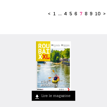
<
1
…
4
5
6
7
8
9
10
>
Lire le magazine