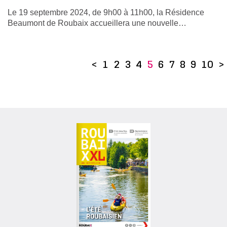
Le 19 septembre 2024, de 9h00 à 11h00, la Résidence
Beaumont de Roubaix accueillera une nouvelle…
<
1
2
3
4
5
6
7
8
9
10
>