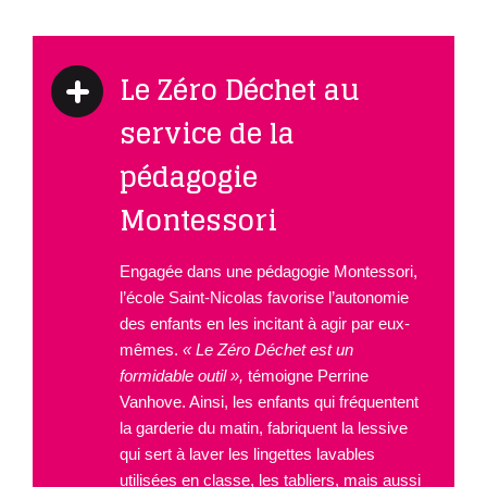
Le Zéro Déchet au
service de la
pédagogie
Montessori
Engagée dans une pédagogie Montessori,
l’école Saint-Nicolas favorise l’autonomie
des enfants en les incitant à agir par eux-
mêmes.
« Le Zéro Déchet est un
formidable outil »,
témoigne Perrine
Vanhove. Ainsi, les enfants qui fréquentent
la garderie du matin, fabriquent la lessive
qui sert à laver les lingettes lavables
utilisées en classe, les tabliers, mais aussi