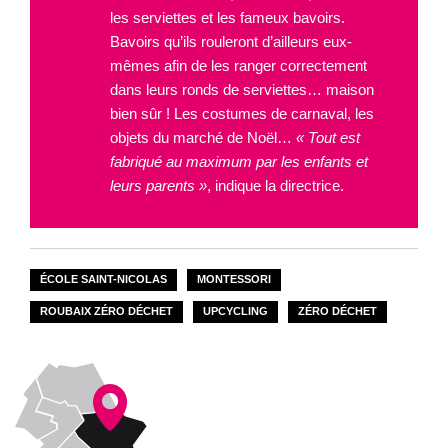
les serviettes et les fameux bavoirs.
Bavoirs qu’ils rouleront d’ailleurs eux-
mêmes afin de les ranger correctement
dans leurs ronds de serviettes… maison
bien sûr ! Les costumes de carnaval, les
objets du marché de Noël…
« Tout est
fabriqué au maximum par les enfants et
leurs parents »
, indique la directrice.
ÉCOLE SAINT-NICOLAS
MONTESSORI
ROUBAIX ZÉRO DÉCHET
UPCYCLING
ZÉRO DÉCHET