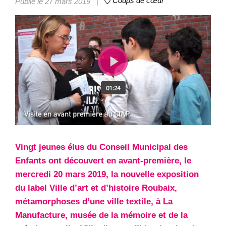
Coups de cœur
Publié le 27 mars 2019
|
Vingt jeunes élus du Conseil Municipal des
Enfants ont découvert en avant-première, le
mercredi 20 mars 2019, la nouvelle exposition
du label Ville d’art et d’histoire Roubaix,
métamorphoses d’une ville textile, à La
Manufacture, musée de la mémoire et de la