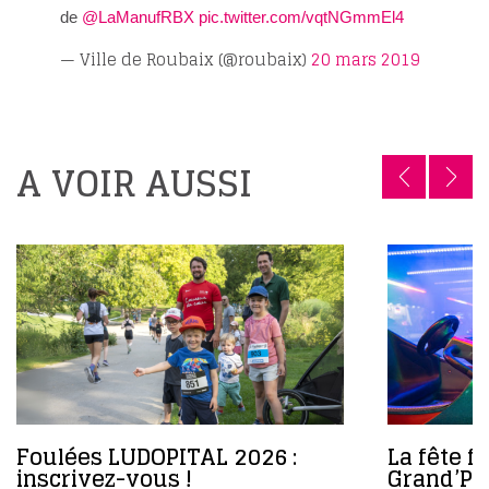
de
@LaManufRBX
pic.twitter.com/vqtNGmmEl4
— Ville de Roubaix (@roubaix)
20 mars 2019
A VOIR AUSSI
Foulées LUDOPITAL 2026 :
La fête f
inscrivez-vous !
Grand’Pl