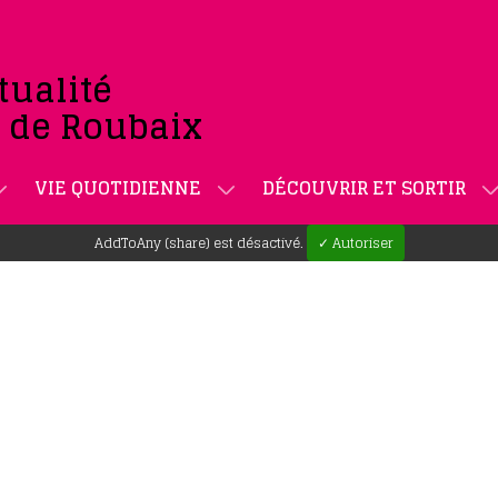
tualité
e de Roubaix
VIE QUOTIDIENNE
DÉCOUVRIR ET SORTIR
AddToAny (share) est désactivé.
✓ Autoriser