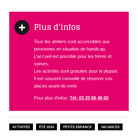
Plus d'infos
Tous les ateliers sont accessibles aux
personnes en situation de handicap.
L’accueil est possible pour les frères et
soeurs.
Les activités sont gratuites pour la plupart.
Il est souvent conseillé de réserver vos
places avant de venir.
Pour plus d’infos:
Tél: 03 20 66 46 00
ACTIVITÉS
ÉTÉ 2024
PETITE ENFANCE
VACANCES