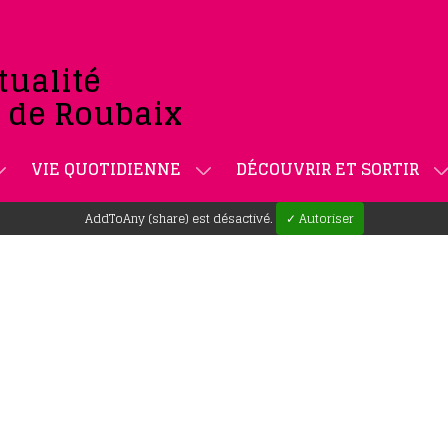
tualité
e de Roubaix
VIE QUOTIDIENNE
DÉCOUVRIR ET SORTIR
AddToAny (share) est désactivé.
✓ Autoriser