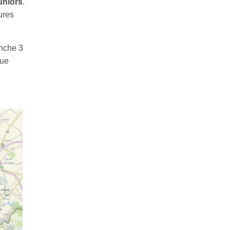
uniors
.
ures
nche 3
rue