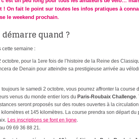
e, c’est un peu long pour tous les amateurs de vélo… mais
 ! On fait le point sur toutes les infos pratiques à conna
rse le weekend prochain.
a démarre quand ?
 cette semaine :
 octobre, pour la 1ere fois de l’histoire de la Reine des Classiq
ncera de Denain pour atteindre sa prestigieuse arrivée au vélo
 toujours le samedi 2 octobre, vous pourrez affronter la course 
urs venus du monde entier lors du
Paris-Roubaix Challenge
.
distances seront proposés sur des routes ouvertes à la circulatio
7 kilomètres et 145 kilomètres. La course prendra son départ du 
aix.
Les inscriptions se font en ligne
.
au 09 69 36 88 21.