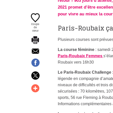
retour ! 903 jours d’attent
2021 promet d’être excellent
pour vivre au mieux la cou
Coups
Paris-Roubaix ç
de
cœur
Plusieurs courses sont prévues
La course féminine
: samedi 2
Paris-Roubaix Femmes
s’éla
Roubaix vers 16h30
Le Paris-Roubaix Challenge
:
légende en compagnie d’amate
niveaux de difficultés et trois 
sécurisées : 70 kilomètres, 10
sports, 56 rue Fleming à Roub
Informations complémentaires 