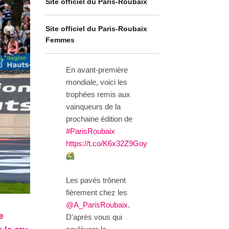
Site officiel du Paris-Roubaix
Site officiel du Paris-Roubaix
Femmes
En avant-première
mondiale, voici les
trophées remis aux
vainqueurs de la
prochaine édition de
#ParisRoubaix
https://t.co/K6x32Z9Goy
Les pavés trônent
fièrement chez les
@A_ParisRoubaix
.
e
D'après vous qui