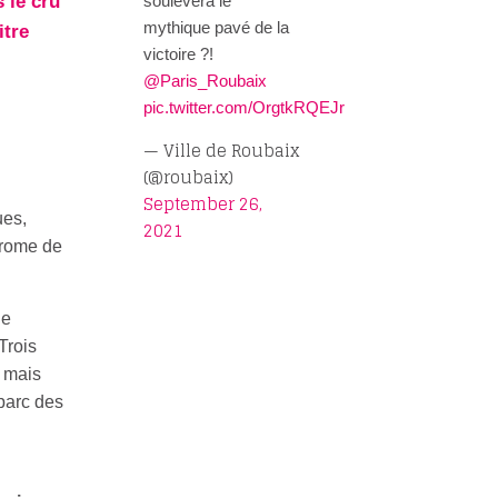
soulèvera le
 le cru
mythique pavé de la
itre
victoire ?!
@Paris_Roubaix
pic.twitter.com/OrgtkRQEJr
— Ville de Roubaix
(@roubaix)
September 26,
ues,
2021
drome de
de
 Trois
n mais
parc des