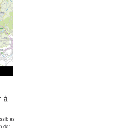
r à
ossibles
n der