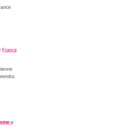
biance
r
France
antenne
prendra
isme »