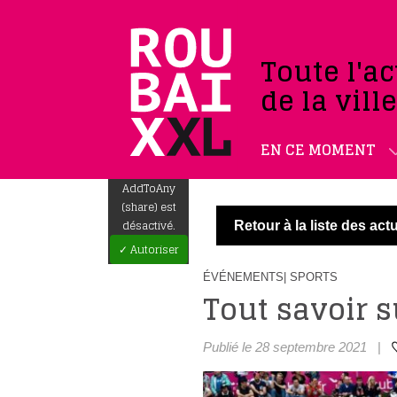
Toute l'ac
de la vill
EN CE MOMENT
AddToAny
(share) est
désactivé.
Retour à la liste des actu
✓ Autoriser
ÉVÉNEMENTS
| SPORTS
Tout savoir 
Publié le 28 septembre 2021
|