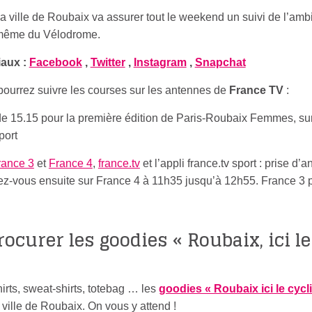
 ville de Roubaix va assurer tout le weekend un suivi de l’am
 même du Vélodrome.
iaux :
Facebook
,
Twitter
,
Instagram
,
Snapchat
s pourrez suivre les courses sur les antennes de
France TV
:
 de 15.15 pour la première édition de Paris-Roubaix Femmes, su
port
rance 3
et
France 4
,
france.tv
et l’appli france.tv sport : prise d’
z-vous ensuite sur France 4 à 11h35 jusqu’à 12h55. France 3 
ocurer les goodies « Roubaix, ici le
hirts, sweat-shirts, totebag … les
goodies « Roubaix ici le cycl
 ville de Roubaix. On vous y attend !