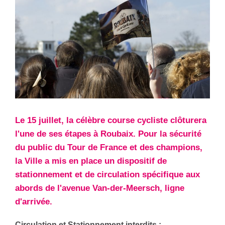
Le 15 juillet, la célèbre course cycliste clôturera
l'une de ses étapes à Roubaix. Pour la sécurité
du public du Tour de France et des champions,
la Ville a mis en place un dispositif de
stationnement et de circulation spécifique aux
abords de l'avenue Van-der-Meersch, ligne
d'arrivée.
Circulation et Stationnement interdits :