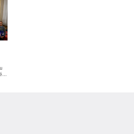
du
été…