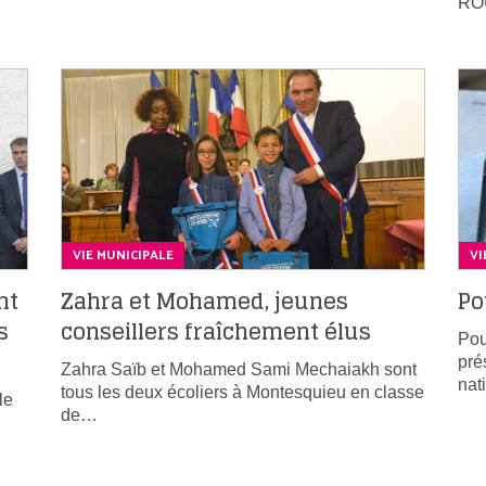
RO
VIE MUNICIPALE
VI
nt
Zahra et Mohamed, jeunes
Po
s
conseillers fraîchement élus
Pou
pré
Zahra Saïb et Mohamed Sami Mechaiakh sont
nat
tous les deux écoliers à Montesquieu en classe
le
de…