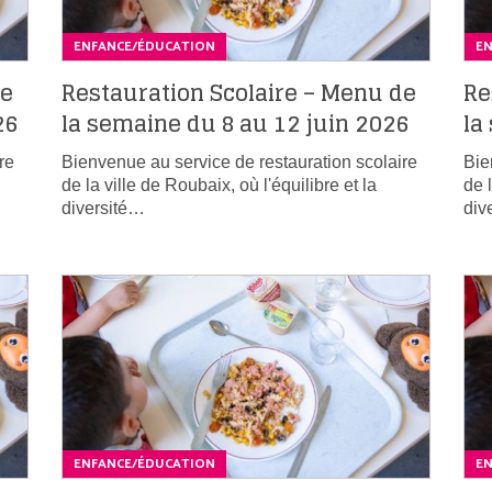
ENFANCE/ÉDUCATION
E
de
Restauration Scolaire – Menu de
Re
26
la semaine du 8 au 12 juin 2026
la
re
Bienvenue au service de restauration scolaire
Bie
de la ville de Roubaix, où l'équilibre et la
de 
diversité…
div
ENFANCE/ÉDUCATION
E