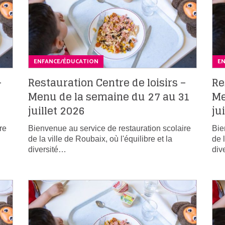
ENFANCE/ÉDUCATION
E
–
Restauration Centre de loisirs –
Re
Menu de la semaine du 27 au 31
Me
juillet 2026
ju
re
Bienvenue au service de restauration scolaire
Bie
de la ville de Roubaix, où l'équilibre et la
de 
diversité…
div