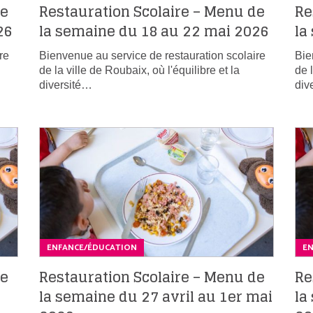
de
Restauration Scolaire – Menu de
Re
26
la semaine du 18 au 22 mai 2026
la
re
Bienvenue au service de restauration scolaire
Bie
de la ville de Roubaix, où l'équilibre et la
de 
diversité…
div
ENFANCE/ÉDUCATION
E
de
Restauration Scolaire – Menu de
Re
la semaine du 27 avril au 1er mai
la