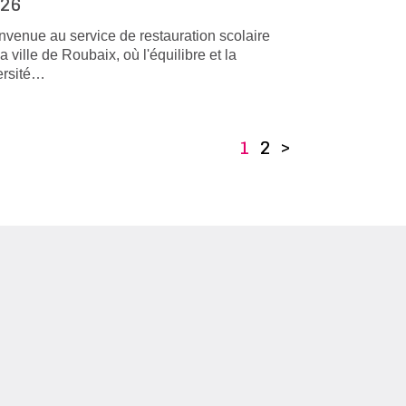
26
nvenue au service de restauration scolaire
la ville de Roubaix, où l'équilibre et la
ersité…
1
2
>