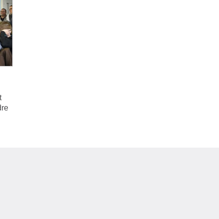
t
dre