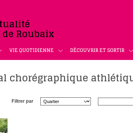
tualité
e de Roubaix
VIE QUOTIDIENNE
DÉCOUVRIR ET SORTIR
al chorégraphique athlétiq
Filtrer par