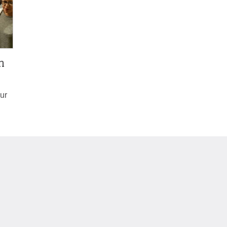
n
our