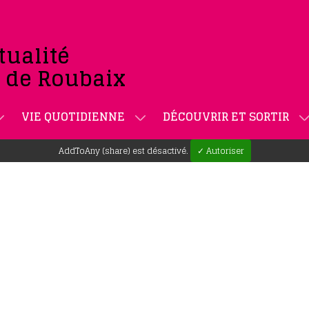
tualité
e de Roubaix
VIE QUOTIDIENNE
DÉCOUVRIR ET SORTIR
AddToAny (share) est désactivé.
✓ Autoriser