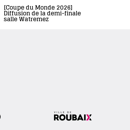
[Coupe du Monde 2026]
Roubaix 
Diffusion de la demi-finale
club qui 
salle Watremez