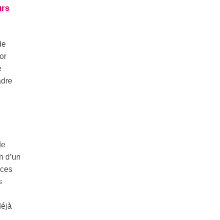
urs
de
or
é
adre
de
on d’un
nces
s
déjà