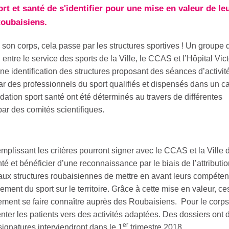
rt et santé de s'identifier pour une mise en valeur de le
Roubaisiens.
 son corps, cela passe par les structures sportives ! Un groupe 
entre le service des sports de la Ville, le CCAS et l’Hôpital Vict
e identification des structures proposant des séances d’activit
 des professionnels du sport qualifiés et dispensés dans un c
idation sport santé ont été déterminés au travers de différentes
par des comités scientifiques.
remplissant les critères pourront signer avec le CCAS et la Ville 
é et bénéficier d’une reconnaissance par le biais de l’attributi
 aux structures roubaisiennes de mettre en avant leurs compéte
ment du sport sur le territoire. Grâce à cette mise en valeur, ce
ilement se faire connaître auprès des Roubaisiens. Pour le corps
enter les patients vers des activités adaptées. Des dossiers ont 
er
signatures interviendront dans le 1
trimestre 2018.