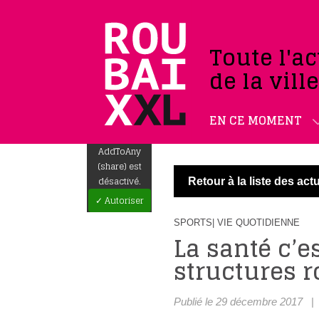
Toute l'ac
de la vill
EN CE MOMENT
AddToAny
(share) est
désactivé.
Retour à la liste des actu
✓ Autoriser
SPORTS
| VIE QUOTIDIENNE
La santé c’es
structures r
Publié le 29 décembre 2017
|