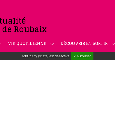
tualité
e de Roubaix
VIE QUOTIDIENNE
DÉCOUVRIR ET SORTIR
AddToAny (share) est désactivé.
✓ Autoriser