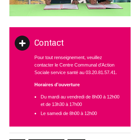
Contact
Pour tout renseignement, veuillez
contacter le Centre Communal d’Action
Sociale service santé au 03.20.81.57.41.
Horaires d’ouverture
Du mardi au vendredi de 8h00 à 12h00
et de 13h30 à 17h00
Le samedi de 8h00 à 12h00