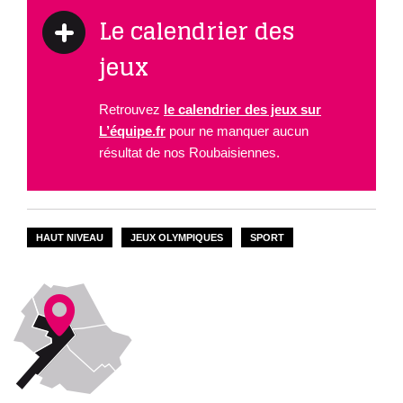
Le calendrier des
jeux
Retrouvez
le calendrier des jeux sur
L’équipe.fr
pour ne manquer aucun
résultat de nos Roubaisiennes.
HAUT NIVEAU
JEUX OLYMPIQUES
SPORT