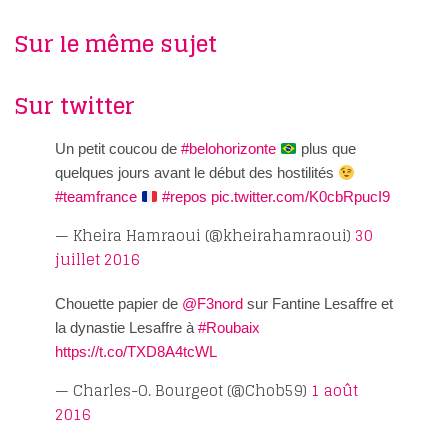
Sur le même sujet
Sur twitter
Un petit coucou de
#belohorizonte
plus que
quelques jours avant le début des hostilités
#teamfrance
#repos
pic.twitter.com/K0cbRpucI9
— Kheira Hamraoui (@kheirahamraoui)
30
juillet 2016
Chouette papier de
@F3nord
sur Fantine Lesaffre et
la dynastie Lesaffre à
#Roubaix
https://t.co/TXD8A4tcWL
— Charles-O. Bourgeot (@Chob59)
1 août
2016