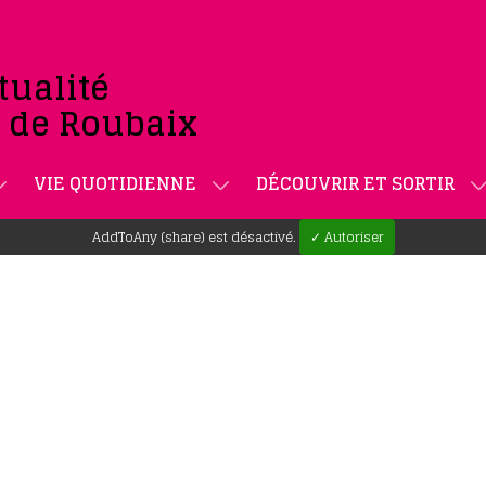
tualité
e de Roubaix
VIE QUOTIDIENNE
DÉCOUVRIR ET SORTIR
AddToAny (share) est désactivé.
✓ Autoriser